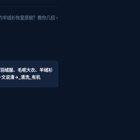
的羊绒衫恢复原貌？教你几招 ›
,羽绒服、毛呢大衣、羊绒衫
一文说清→_清洗_有机