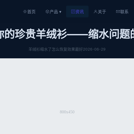
首页
产品 ▾
资讯
关于
联系
你的珍贵羊绒衫——缩水问题
羊绒衫缩水了怎么恢复效果最好
2026-06-29