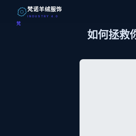
梵诺羊绒服饰
INDUSTRY 4.0
梵
如何拯救