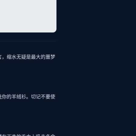
言，缩水无疑是最大的噩梦
洗你的羊绒衫。切记不要使
。